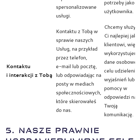
potrzeby jako
spersonalizowane
użytkownika.
usługi.
Chcemy służyć
Kontaktu z Tobą w
Ci najlepiej jako
sprawie naszych
klientowi, więc
Usług, na przykład
wykorzystujem
przez telefon,
dane osobowe 
Kontaktu
e-mail lub pocztę,
celu udzielenia
i interakcji z Tobą
lub odpowiadając na
wyjaśnień lub
posty w mediach
pomocy w
społecznościowych,
odpowiedzi na
które skierowałeś
Twoją
do nas.
komunikację.
5. NASZE PRAWNIE