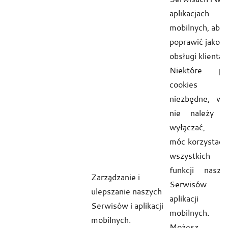
aplikacjach
mobilnych, aby
poprawić jakoś
obsługi klienta.
Niektóre pli
cookies s
niezbędne, wi
nie należy i
wyłączać, a
móc korzystać 
wszystkich
funkcji naszy
Zarządzanie i
Serwisów 
ulepszanie naszych
aplikacji
Serwisów i aplikacji
mobilnych.
mobilnych.
Możesz