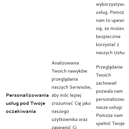
wykorzystywan
usług. Pomoże
nam to upewni
się, że możesz
bezpiecznie
korzystać z
naszych Usług.
Analizowania
Przeglądanie
Twoich nawyków
Twoich
przeglądania
zachowań
naszych Serwisów,
pozwala nam
Personalizowania
aby móc lepiej
personalizować
usług pod Twoje
zrozumieć Cię jako
nasze usługi.
oczekiwania
naszego
Pomoże nam to
użytkownika oraz
spełnić Twoje
zapewnić Ci