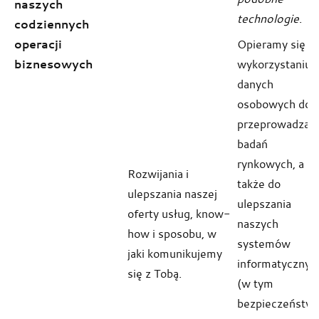
naszych
technologie
.
codziennych
operacji
Opieramy się n
biznesowych
wykorzystaniu
danych
osobowych do
przeprowadzan
badań
rynkowych, a
Rozwijania i
także do
ulepszania naszej
ulepszania
oferty usług, know-
naszych
how i sposobu, w
systemów
jaki komunikujemy
informatycznyc
się z Tobą.
(w tym
bezpieczeństw