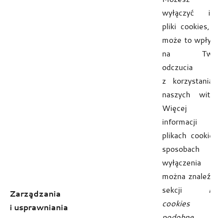
wyłączyć in
pliki cookies, a
może to wpłyn
na Twoj
odczucia
z korzystania
naszych witry
Więcej
informacji
plikach cookies
sposobach i
wyłączenia
można znaleźć
sekcji
Pli
Zarządzania
cookies 
i usprawniania
podobne