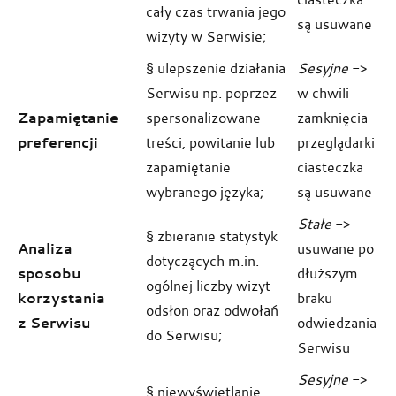
cały czas trwania jego
są usuwane
wizyty w Serwisie;
§ ulepszenie działania
Sesyjne
->
Serwisu np. poprzez
w chwili
Zapamiętanie
spersonalizowane
zamknięcia
preferencji
treści, powitanie lub
przeglądarki
zapamiętanie
ciasteczka
wybranego języka;
są usuwane
Stałe
->
§ zbieranie statystyk
Analiza
usuwane po
dotyczących m.in.
sposobu
dłuższym
ogólnej liczby wizyt
korzystania
braku
odsłon oraz odwołań
z Serwisu
odwiedzania
do Serwisu;
Serwisu
Sesyjne
->
§ niewyświetlanie