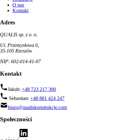
O nas
Kontakt
Adres
QUALIS sp. z o. o.
Ul. Przemysłowa 6,
35-105 Rzeszów
NIP: 602-014-41-07
Kontakt
Jakub:
+48 723 217 300
Sebastian:
+48 881 424 247
biuro@qualiskonstrukcje.com
Społeczności